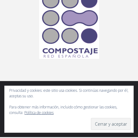
Privacidad y cookies: este sitio usa cookies. Si continúas navegando por él,
aceptas su uso.
Compostando Ciencia es un espacio web de divulgación científica
del compost. Usa correctamente la información y por favor, cita las
Para obtener más información, incluido cómo gestionar las cookies,
consulta:
Política de cookies
fuentes.