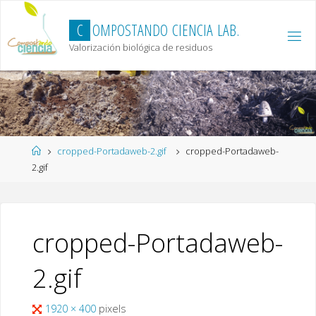
Skip
to
C
O
M
P
O
S
T
A
N
D
O
C
I
E
N
C
I
A
L
A
B
.
content
Valorización biológica de residuos
Home
cropped-Portadaweb-2.gif
cropped-Portadaweb-
2.gif
cropped-Portadaweb-
2.gif
Full
1920 × 400
pixels