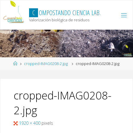
Skip
to
C
O
M
P
O
S
T
A
N
D
O
C
I
E
N
C
I
A
L
A
B
.
content
Valorización biológica de residuos
Home
cropped-IMAG0208-2.jpg
cropped-IMAG0208-2.jpg
cropped-IMAG0208-
2.jpg
Full
1920 × 400
pixels
size