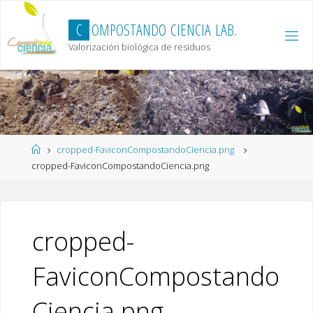
Skip
to
C
O
M
P
O
S
T
A
N
D
O
C
I
E
N
C
I
A
L
A
B
.
content
Valorización biológica de residuos
Home
cropped-FaviconCompostandoCiencia.png
cropped-FaviconCompostandoCiencia.png
cropped-
FaviconCompostando
Ciencia.png