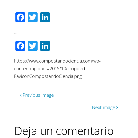
F
T
Li
ac
wi
n
…
e
tt
k
F
T
Li
b
er
e
ac
wi
n
o
dI
https://www.compostandociencia.com/wp-
e
tt
k
o
n
content/uploads/2015/10/cropped-
b
er
e
k
FaviconCompostandoCiencia.png
o
dI
o
n
Previous image
k
Next image
Deja un comentario