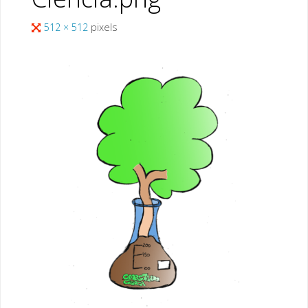
Full
512 × 512
pixels
size