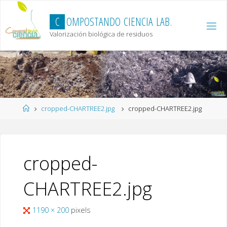
Skip
to
C
O
M
P
O
S
T
A
N
D
O
C
I
E
N
C
I
A
L
A
B
.
content
Valorización biológica de residuos
Home
cropped-CHARTREE2.jpg
cropped-CHARTREE2.jpg
cropped-
CHARTREE2.jpg
Full
1190 × 200
pixels
size