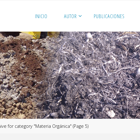
INICIO
AUTOR
PUBLICACIONES
ive for category "Materia Orgánica"
(Page 5)