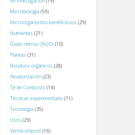
Mi Investigación
(79)
Microbiología
(59)
Microorganismos beneficiosos
(29)
Nutrientes
(21)
Óxido nitroso (N2O)
(10)
Plantas
(31)
Residuos orgánicos
(28)
Revalorización
(23)
Té de Composts
(14)
Técnicas experimentales
(11)
Tecnología
(35)
Usos
(29)
Vermicompost
(16)