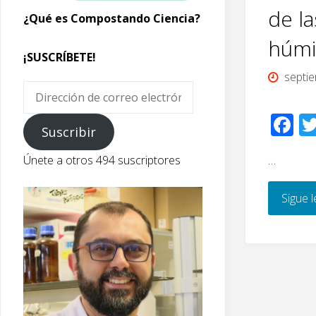
de la
¿Qué es Compostando Ciencia?
húmi
¡SUSCRÍBETE!
septi
Dirección
de
F
correo
Suscribir
ac
electrónico
…
Únete a otros 494 suscriptores
e
b
Sigue 
o
o
k