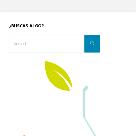
k
¿BUSCAS ALGO?
Search
Search
for: