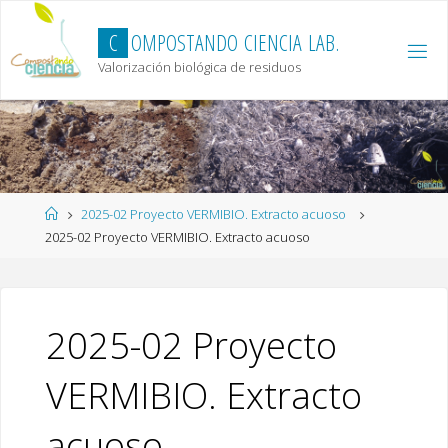
Skip
to
C
O
M
P
O
S
T
A
N
D
O
C
I
E
N
C
I
A
L
A
B
.
content
Valorización biológica de residuos
Home
2025-02 Proyecto VERMIBIO. Extracto acuoso
2025-02 Proyecto VERMIBIO. Extracto acuoso
2025-02 Proyecto
VERMIBIO. Extracto
acuoso