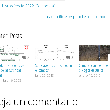
Illustraciencia 2022: Compostaje
Las científicas españolas del compost
ated Posts
2
0
dentes históricos y
Supervivencia de rizobios en
Compost como enmien
de las sustancias
el compost
biológica de suelos
s.
julio 22, 2013
enero 19, 2015
embre 16, 2008
eja un comentario