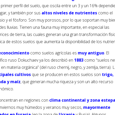
 primer perfil del suelo, que oscila entre un 3 y un 16% depend
ugar, y también por sus
altos niveles de nutrientes
como el
sio y el fósforo. Son muy porosos, por lo que soportan muy bie
des lluvias. Tienen una fauna muy importante, en especial las
ices de tierra, las cuales generan una gran transformación físi
ica de estos suelos que aumenta la disponibilidad de los nutrien
econocimiento
como suelos agrícolas es
muy antiguo
. El
tífico ruso Dokuchaev ya los describió en
1883
como “suelos ne
 en materia orgánica” (del ruso chernij, negro, y zemlja, tierra). 
cipales cultivos
que se producen en estos suelos son
trigo,
ada y maíz
, que generan mucha riqueza y son un alto recurso
nómico.
oncentran en regiones con
clima continental y zona estepa
inviernos muy húmedos y veranos muy secos,
mayormente
ados en Eurasia
(en la zona de
Ucrania
y Rusia). Algunos