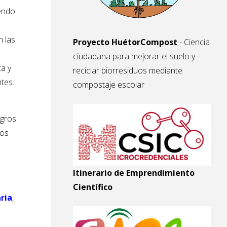
iendo
n las
Proyecto HuétorCompost
- Ciencia
ciudadana para mejorar el suelo y
ca y
reciclar biorresiduos mediante
tes.
compostaje escolar
gros
Los
Itinerario de Emprendimiento
Científico
ria
,