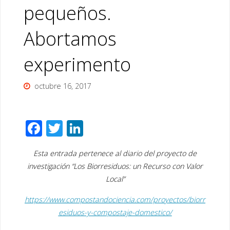
pequeños.
Abortamos
experimento
octubre 16, 2017
F
T
Li
ac
wi
n
Esta entrada pertenece al diario del proyecto de
e
tt
k
investigación “Los Biorresiduos: un Recurso con Valor
b
er
e
Local”
o
dI
https://www.compostandociencia.com/proyectos/biorr
o
n
esiduos-y-compostaje-domestico/
k