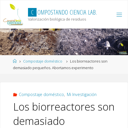
Skip
to
C
O
M
P
O
S
T
A
N
D
O
C
I
E
N
C
I
A
L
A
B
.
content
Valorización biológica de residuos
Home
Compostaje doméstico
Los biorreactores son
demasiado pequeños. Abortamos experimento
Compostaje doméstico
,
Mi Investigación
Los biorreactores son
demasiado