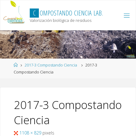
Skip
to
C
O
M
P
O
S
T
A
N
D
O
C
I
E
N
C
I
A
L
A
B
.
content
Valorización biológica de residuos
Home
2017-3 Compostando Ciencia
2017-3
Compostando Ciencia
2017-3 Compostando
Ciencia
Full
1108 × 829
pixels