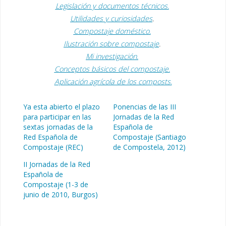
Legislación y documentos técnicos.
Utilidades y curiosidades
.
Compostaje doméstico.
Ilustración sobre compostaje
.
Mi investigación.
Conceptos básicos del compostaje.
Aplicación agrícola de los composts.
Ya esta abierto el plazo
Ponencias de las III
para participar en las
Jornadas de la Red
sextas jornadas de la
Española de
Red Española de
Compostaje (Santiago
Compostaje (REC)
de Compostela, 2012)
II Jornadas de la Red
Española de
Compostaje (1-3 de
junio de 2010, Burgos)