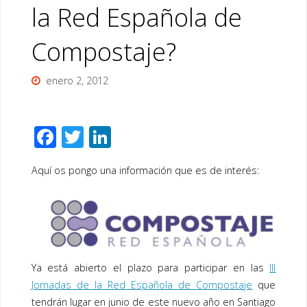
la Red Española de
Compostaje?
enero 2, 2012
F
T
Li
ac
wi
n
Aquí os pongo una información que es de interés:
e
tt
k
b
er
e
o
dI
o
n
k
Ya está abierto el plazo para participar en las
III
Jornadas de la Red Española de
Compostaje
que
tendrán lugar en junio de este nuevo año en Santiago