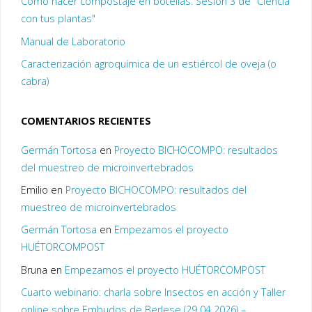
Cómo hacer compostaje en botellas. Sesión 3 de "Ciencia
con tus plantas"
Manual de Laboratorio
Caracterización agroquímica de un estiércol de oveja (o
cabra)
COMENTARIOS RECIENTES
Germán Tortosa
en
Proyecto BICHOCOMPO: resultados
del muestreo de microinvertebrados
Emilio
en
Proyecto BICHOCOMPO: resultados del
muestreo de microinvertebrados
Germán Tortosa
en
Empezamos el proyecto
HUÉTORCOMPOST
Bruna
en
Empezamos el proyecto HUÉTORCOMPOST
Cuarto webinario: charla sobre Insectos en acción y Taller
online sobre Embudos de Berlese (29 04 2026) –