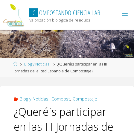
Skip
to
C
O
M
P
O
S
T
A
N
D
O
C
I
E
N
C
I
A
L
A
B
.
content
Valorización biológica de residuos
Home
Blog y Noticias
¿Queréis participar en las III
Jornadas de la Red Española de Compostaje?
Blog y Noticias
,
Compost
,
Compostaje
¿Queréis participar
en las III Jornadas de