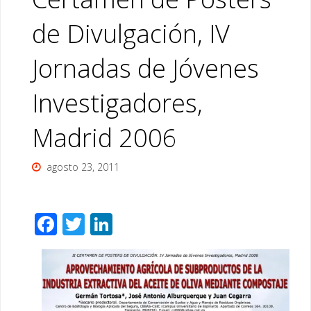
de Divulgación, IV
Jornadas de Jóvenes
Investigadores,
Madrid 2006
agosto 23, 2011
F
T
Li
ac
wi
n
e
tt
k
b
er
e