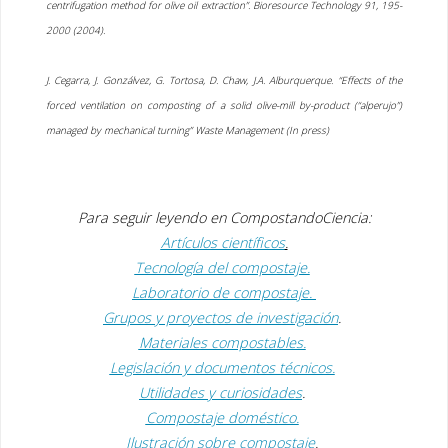
centrifugation method for olive oil extraction”. Bioresource Technology 91, 195-
2000 (2004).
J. Cegarra, J. Gonzálvez, G. Tortosa, D. Chaw, J.A. Alburquerque. “Effects of the
forced ventilation on composting of a solid olive-mill by-product (“alperujo”)
managed by mechanical turning” Waste Management (In press)
Para seguir leyendo en
CompostandoCiencia:
Artículos científicos
.
Tecnología del compostaje.
Laboratorio de compostaje.
Grupos y proyectos de investigación
.
Materiales compostables.
Legislación y documentos técnicos.
Utilidades y curiosidades
.
Compostaje doméstico.
Ilustración sobre compostaje
.