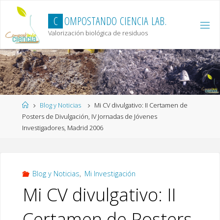
Skip
to
C
O
M
P
O
S
T
A
N
D
O
C
I
E
N
C
I
A
L
A
B
.
content
Valorización biológica de residuos
Home
Blog y Noticias
Mi CV divulgativo: II Certamen de
Posters de Divulgación, IV Jornadas de Jóvenes
Investigadores, Madrid 2006
Blog y Noticias
,
Mi Investigación
Mi CV divulgativo: II
Certamen de Posters