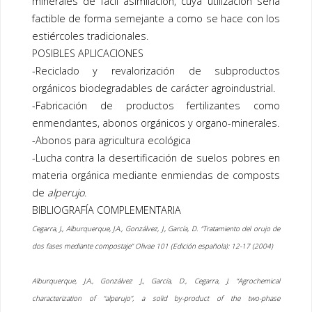
minerales de fácil asimilación, cuya utilización sería
factible de forma semejante a como se hace con los
estiércoles tradicionales.
POSIBLES APLICACIONES
-Reciclado y revalorización de subproductos
orgánicos biodegradables de carácter agroindustrial.
-Fabricación de productos fertilizantes como
enmendantes, abonos orgánicos y organo-minerales.
-Abonos para agricultura ecológica
-Lucha contra la desertificación de suelos pobres en
materia orgánica mediante enmiendas de composts
de
alperujo
.
BIBLIOGRAFÍA COMPLEMENTARIA
Cegarra, J., Alburquerque, J.A., Gonzálvez, J., García, D. “Tratamiento del orujo de
dos fases mediante compostaje” Olivae 101 (Edición española): 12-17 (2004)
Alburquerque, J.A., Gonzálvez J., García, D., Cegarra, J. “Agrochemical
characterization of “alperujo”, a solid by-product of the two-phase