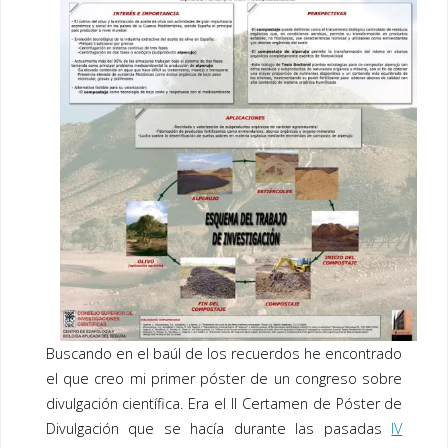
o
dI
o
n
k
Buscando en el baúl de los recuerdos he encontrado
el que creo mi primer póster de un congreso sobre
divulgación científica. Era el II Certamen de Póster de
Divulgación que se hacía durante las pasadas
IV