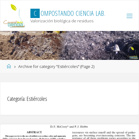
Skip
to
C
O
M
P
O
S
T
A
N
D
O
C
I
E
N
C
I
A
L
A
B
.
content
Valorización biológica de residuos
Home
Archive for category "Estiércoles"
(Page 2)
Categoría:
Estiércoles