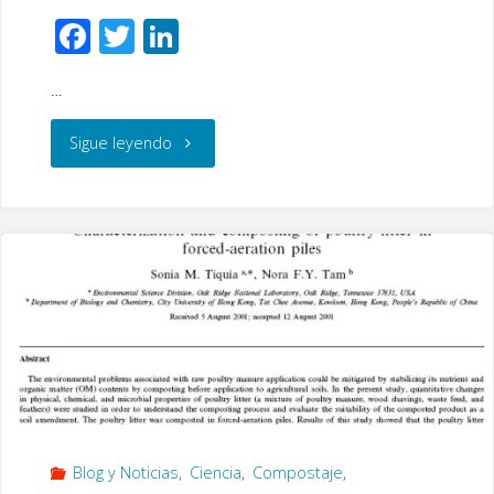
F
T
Li
ac
wi
n
…
e
tt
k
b
er
e
"Reducción
Sigue leyendo
o
dI
de
o
n
k
olores
y
volatilización
de
amonio
Blog y Noticias
,
Ciencia
,
Compostaje
,
mediante