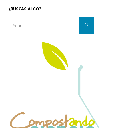
de
¿BUSCAS ALGO?
Search
entradas
Search
for: