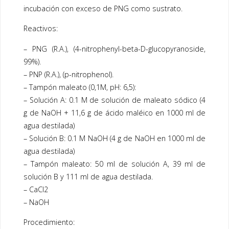
incubación con exceso de PNG como sustrato.
Reactivos:
– PNG (R.A.), (4-nitrophenyl-beta-D-glucopyranoside,
99%).
– PNP (R.A.), (p-nitrophenol).
– Tampón maleato (0,1M, pH: 6,5):
– Solución A: 0.1 M de solución de maleato sódico (4
g de NaOH + 11,6 g de ácido maléico en 1000 ml de
agua destilada)
– Solución B: 0.1 M NaOH (4 g de NaOH en 1000 ml de
agua destilada)
– Tampón maleato: 50 ml de solución A, 39 ml de
solución B y 111 ml de agua destilada.
– CaCl2
– NaOH
Procedimiento: