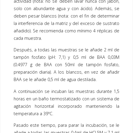
actividad (nota: no se deben lavar nunca con jabón,
solo con abundante agua y con ácido). Además, se
deben pesar blancos (nota: con el fin de determinar
la interferencia de la matriz y del exceso de sustrato
añadido). Se recomienda como mínimo 4 réplicas de
cada muestra.
Después, a todas las muestras se le añade 2 ml de
tampón fosfato (pH: 7,1) y 0,5 ml de BAA 0,03M
(0.4977 g de BAA con 50ml de tampón fosfato,
preparación diaria). A los blancos, en vez de añadir
BAA se le añade 0,5 ml de agua destilada.
A continuación se incuban las muestras durante 1,5
horas en un baño termostatizado con un sistema de
agitación horizontal incorporado manteniendo la
temperatura a 39ºC.
Pasado este tiempo, para parar la incubación, se le
añade a todas las muestras 0,4ml de HCl 5M y 7,1 ml