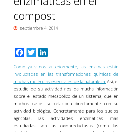
enzimáticas en el
compost
septiembre 4, 2014
F
T
Li
ac
wi
n
Como ya vimos anteriormente, las enzimas están
e
tt
k
involucradas en las transformaciones químicas de
b
er
e
muchas moléculas esenciales de la naturaleza.
Así, el
o
dI
estudio de su actividad nos da mucha información
o
n
sobre el estado metabólico de un sistema, que en
muchos casos se relaciona directamente con su
k
actividad biológica. Concretamente para los suelos
agrícolas, las actividades enzimáticas más
estudiadas son las oxidoreductasas (como las