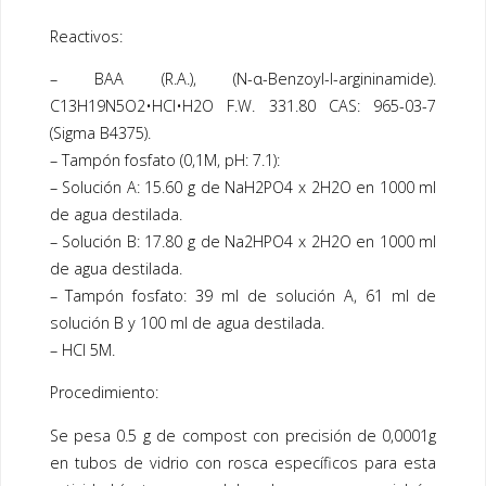
Reactivos:
– BAA (R.A.), (N-α-Benzoyl-l-argininamide).
C13H19N5O2•HCl•H2O F.W. 331.80 CAS: 965-03-7
(Sigma B4375).
– Tampón fosfato (0,1M, pH: 7.1):
– Solución A: 15.60 g de NaH2PO4 x 2H2O en 1000 ml
de agua destilada.
– Solución B: 17.80 g de Na2HPO4 x 2H2O en 1000 ml
de agua destilada.
– Tampón fosfato: 39 ml de solución A, 61 ml de
solución B y 100 ml de agua destilada.
– HCl 5M.
Procedimiento:
Se pesa 0.5 g de compost con precisión de 0,0001g
en tubos de vidrio con rosca específicos para esta