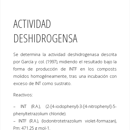
ACTIVIDAD
DESHIDROGENSA
Se determina la actividad deshidrogenasa descrita
por García y col. (1997), midiendo el resultado bajo la
forma de producción de INTF en los composts
molidos homogéneamente, tras una incubación con
exceso de INT como sustrato.
Reactivos:
– INT (R.A.), (2-[4-iodophenyl)-3-[4-nitrophenyl]-5-
phenyltetrazolium chloride).
– INTF (R.A.), (Iodonitrotetrazolium violet-formazan),
Pm: 471.25 g mol-1.