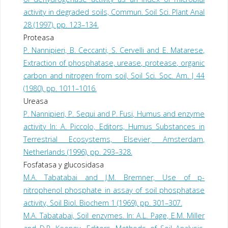
activity in degraded soils, Commun. Soil Sci. Plant Anal
28 (1997), pp. 123–134.
Proteasa
P. Nannipieri, B. Ceccanti, S. Cervelli and E. Matarese,
Extraction of phosphatase, urease, protease, organic
carbon and nitrogen from soil, Soil Sci. Soc. Am. J 44
(1980), pp. 1011–1016.
Ureasa
P. Nannipieri, P. Sequi and P. Fusi, Humus and enzyme
activity In: A. Piccolo, Editors, Humus Substances in
Terrestrial Ecosystems, Elsevier, Amsterdam,
Netherlands (1996), pp. 293–328.
Fosfatasa y glucosidasa
M.A. Tabatabai and J.M. Bremner, Use of p-
nitrophenol phosphate in assay of soil phosphatase
activity, Soil Biol. Biochem 1 (1969), pp. 301–307.
M.A. Tabatabai, Soil enzymes. In: A.L. Page, E.M. Miller