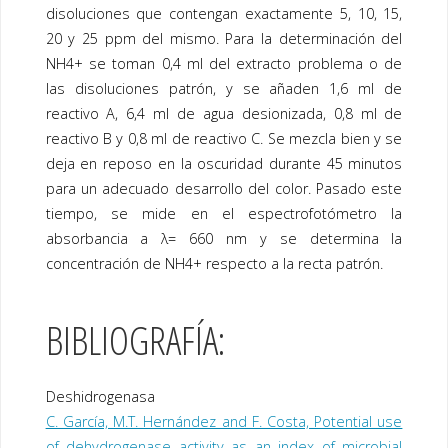
disoluciones que contengan exactamente 5, 10, 15,
20 y 25 ppm del mismo. Para la determinación del
NH4+ se toman 0,4 ml del extracto problema o de
las disoluciones patrón, y se añaden 1,6 ml de
reactivo A, 6,4 ml de agua desionizada, 0,8 ml de
reactivo B y 0,8 ml de reactivo C. Se mezcla bien y se
deja en reposo en la oscuridad durante 45 minutos
para un adecuado desarrollo del color. Pasado este
tiempo, se mide en el espectrofotómetro la
absorbancia a λ= 660 nm y se determina la
concentración de NH4+ respecto a la recta patrón.
BIBLIOGRAFÍA:
Deshidrogenasa
C. García, M.T. Hernández and F. Costa, Potential use
of dehydrogenase activity as an index of microbial