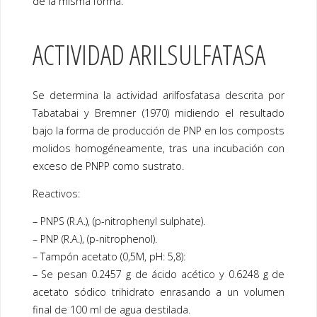
de la misma forma.
ACTIVIDAD ARILSULFATASA
Se determina la actividad arilfosfatasa descrita por
Tabatabai y Bremner (1970) midiendo el resultado
bajo la forma de producción de PNP en los composts
molidos homogéneamente, tras una incubación con
exceso de PNPP como sustrato.
Reactivos:
– PNPS (R.A.), (p-nitrophenyl sulphate).
– PNP (R.A.), (p-nitrophenol).
– Tampón acetato (0,5M, pH: 5,8):
– Se pesan 0.2457 g de ácido acético y 0.6248 g de
acetato sódico trihidrato enrasando a un volumen
final de 100 ml de agua destilada.