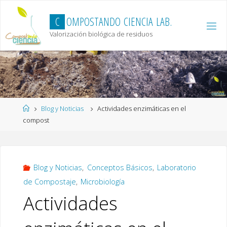
Skip
to
C
O
M
P
O
S
T
A
N
D
O
C
I
E
N
C
I
A
L
A
B
.
content
Valorización biológica de residuos
Home
Blog y Noticias
Actividades enzimáticas en el
compost
Blog y Noticias
,
Conceptos Básicos
,
Laboratorio
de Compostaje
,
Microbiología
Actividades