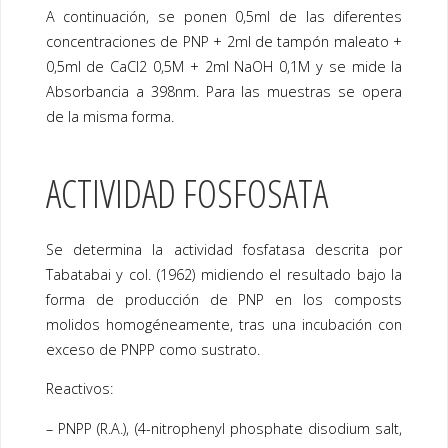
A continuación, se ponen 0,5ml de las diferentes
concentraciones de PNP + 2ml de tampón maleato +
0,5ml de CaCl2 0,5M + 2ml NaOH 0,1M y se mide la
Absorbancia a 398nm. Para las muestras se opera
de la misma forma.
ACTIVIDAD FOSFOSATA
Se determina la actividad fosfatasa descrita por
Tabatabai y col. (1962) midiendo el resultado bajo la
forma de producción de PNP en los composts
molidos homogéneamente, tras una incubación con
exceso de PNPP como sustrato.
Reactivos:
– PNPP (R.A.), (4-nitrophenyl phosphate disodium salt,