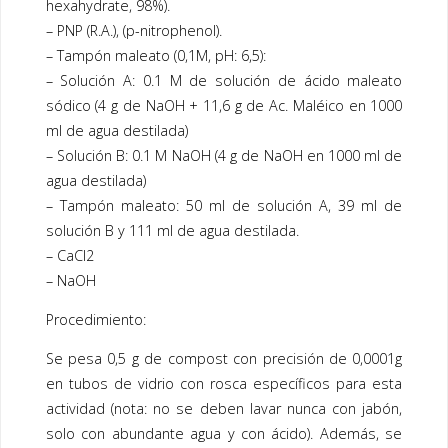
hexahydrate, 98%).
– PNP (R.A.), (p-nitrophenol).
– Tampón maleato (0,1M, pH: 6,5):
– Solución A: 0.1 M de solución de ácido maleato
sódico (4 g de NaOH + 11,6 g de Ac. Maléico en 1000
ml de agua destilada)
– Solución B: 0.1 M NaOH (4 g de NaOH en 1000 ml de
agua destilada)
– Tampón maleato: 50 ml de solución A, 39 ml de
solución B y 111 ml de agua destilada.
– CaCl2
– NaOH
Procedimiento:
Se pesa 0,5 g de compost con precisión de 0,0001g
en tubos de vidrio con rosca específicos para esta
actividad (nota: no se deben lavar nunca con jabón,
solo con abundante agua y con ácido). Además, se