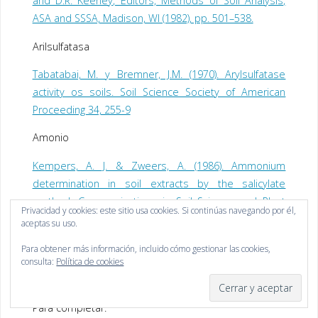
and D.R. Keeney, Editors, Methods of Soil Analysis,
ASA and SSSA, Madison, WI (1982), pp. 501–538.
Arilsulfatasa
Tabatabai, M. y Bremner, J.M. (1970). Arylsulfatase
activity os soils. Soil Science Society of American
Proceeding 34, 255-9
Amonio
Kempers, A. J. & Zweers, A. (1986). Ammonium
determination in soil extracts by the salicylate
method. Communications in Soil Science and Plant
Privacidad y cookies: este sitio usa cookies. Si continúas navegando por él,
Analysis., 17, 715-723.
aceptas su uso.
Sommers, S. G., Kjellerup, V. & Kristjansen, O. (1992).
Para obtener más información, incluido cómo gestionar las cookies,
Determination of total ammonium nitrogen in pig and
consulta:
Política de cookies
cattle slurry: sample preparation and analysis. Acta
Agric. Scand. Sect. B, Soil Plant Science., 42, 146-151.
Para completar: