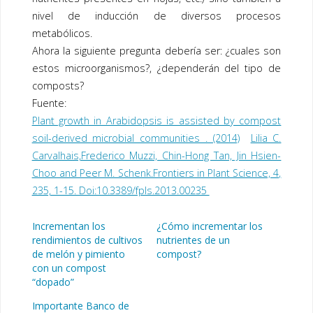
nivel de inducción de diversos procesos
metabólicos.
Ahora la siguiente pregunta debería ser: ¿cuales son
estos microorganismos?, ¿dependerán del tipo de
composts?
Fuente:
Plant growth in Arabidopsis is assisted by compost
soil-derived microbial communities . (2014)
Lilia C.
Carvalhais,Frederico Muzzi, Chin-Hong Tan, Jin Hsien-
Choo and Peer M. Schenk.Frontiers in Plant Science, 4,
235, 1-15. Doi:10.3389/fpls.2013.00235
Incrementan los
¿Cómo incrementar los
rendimientos de cultivos
nutrientes de un
de melón y pimiento
compost?
con un compost
“dopado”
Importante Banco de