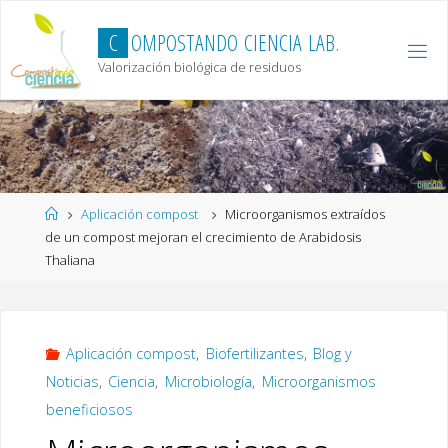
Skip
to
C
O
M
P
O
S
T
A
N
D
O
C
I
E
N
C
I
A
L
A
B
.
content
Valorización biológica de residuos
Home
Aplicación compost
Microorganismos extraídos
de un compost mejoran el crecimiento de Arabidosis
Thaliana
Aplicación compost
,
Biofertilizantes
,
Blog y
Noticias
,
Ciencia
,
Microbiología
,
Microorganismos
beneficiosos