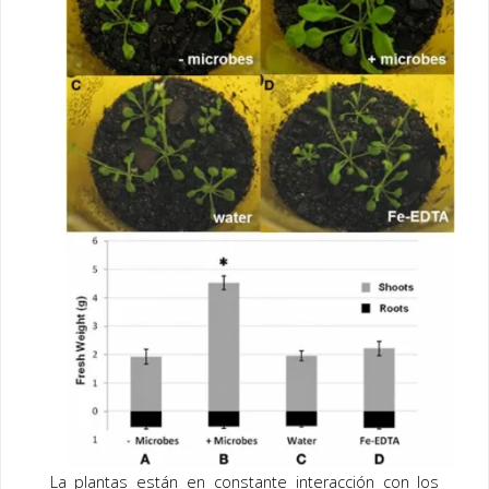
o
dI
o
n
k
La plantas están en constante interacción con los