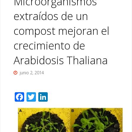
Microorganismos
extraídos de un
compost mejoran el
crecimiento de
Arabidosis Thaliana
junio 2, 2014
F
T
Li
ac
wi
n
e
tt
k
b
er
e