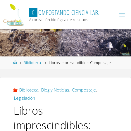
Skip
to
C
O
M
P
O
S
T
A
N
D
O
C
I
E
N
C
I
A
L
A
B
.
content
Valorización biológica de residuos
Home
Biblioteca
Libros imprescindibles: Compostaje
Biblioteca
,
Blog y Noticias
,
Compostaje
,
Legislación
Libros
imprescindibles: