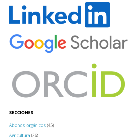
SECCIONES
Abonos orgánicos
(45)
Agricultura
(26)