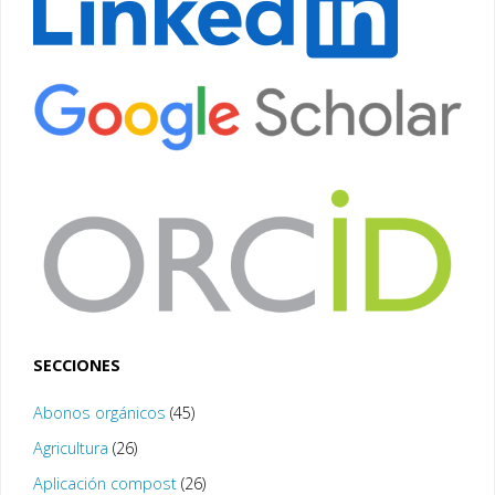
SECCIONES
Abonos orgánicos
(45)
Agricultura
(26)
Aplicación compost
(26)