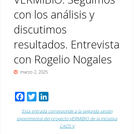
con los análisis y
discutimos
resultados. Entrevista
con Rogelio Nogales
marzo 2, 2025
F
T
Li
ac
wi
n
Esta entrada corresponde a la segunda sesión
e
tt
k
experimental del proyecto VERMIBIO de la iniciativa
b
er
e
CAOS V