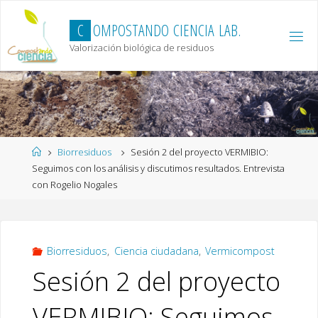
Skip
to
C
O
M
P
O
S
T
A
N
D
O
C
I
E
N
C
I
A
L
A
B
.
content
Valorización biológica de residuos
Home
Biorresiduos
Sesión 2 del proyecto VERMIBIO:
Seguimos con los análisis y discutimos resultados. Entrevista
con Rogelio Nogales
Biorresiduos
,
Ciencia ciudadana
,
Vermicompost
Sesión 2 del proyecto
VERMIBIO: Seguimos