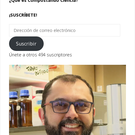
¿Qué es Compostando Ciencia?
¡SUSCRÍBETE!
Dirección
de
correo
Suscribir
electrónico
Únete a otros 494 suscriptores