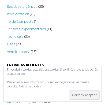
Residuos orgánicos
(28)
Revalorización
(23)
Té de Composts
(14)
Técnicas experimentales
(11)
Tecnología
(35)
Usos
(29)
Vermicompost
(16)
ENTRADAS RECIENTES
Privacidad y cookies: este sitio usa cookies. Si continúas navegando por él,
aceptas su uso.
El cuaderno BICHOCOMPO
agosto 3, 2026
Para obtener más información, incluido cómo gestionar las cookies,
Proyecto BICHOCOMPO: resultados del muestreo con el
consulta:
Política de cookies
embudo de Berlese
julio 12, 2026
Webinario con los resultados finales del proyecto
BICHOCOMPO
julio 12, 2026