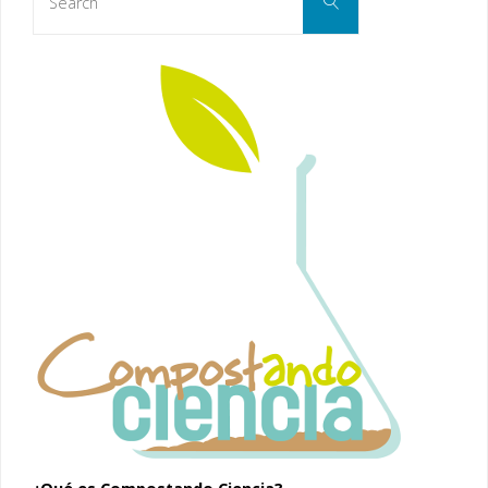
Search
for: