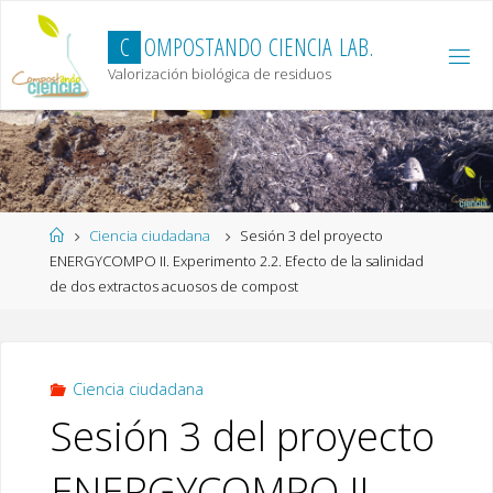
Skip
to
C
O
M
P
O
S
T
A
N
D
O
C
I
E
N
C
I
A
L
A
B
.
content
Valorización biológica de residuos
Home
Ciencia ciudadana
Sesión 3 del proyecto
ENERGYCOMPO II. Experimento 2.2. Efecto de la salinidad
de dos extractos acuosos de compost
Ciencia ciudadana
Sesión 3 del proyecto
ENERGYCOMPO II.