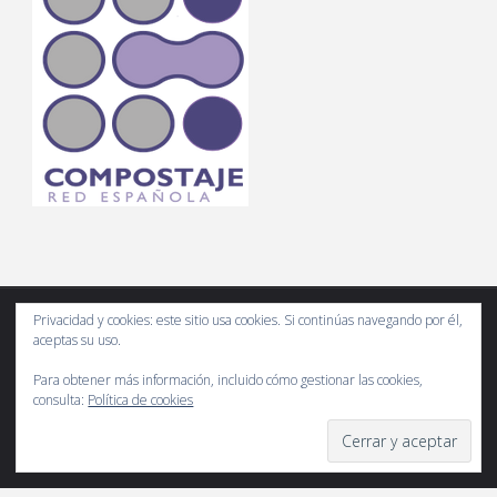
Privacidad y cookies: este sitio usa cookies. Si continúas navegando por él,
aceptas su uso.
Compostando Ciencia es un espacio web de divulgación científica
del compost. Usa correctamente la información y por favor, cita las
Para obtener más información, incluido cómo gestionar las cookies,
consulta:
Política de cookies
fuentes.