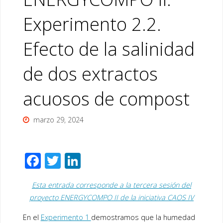
Experimento 2.2.
Efecto de la salinidad
de dos extractos
acuosos de compost
marzo 29, 2024
F
T
Li
ac
wi
n
Esta entrada corresponde a la tercera sesión del
e
tt
k
proyecto ENERGYCOMPO II de la iniciativa CAOS IV
b
er
e
En el
Experimento 1
demostramos que la humedad