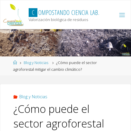
Skip
to
C
O
M
P
O
S
T
A
N
D
O
C
I
E
N
C
I
A
L
A
B
.
content
Valorización biológica de residuos
Home
Blog y Noticias
¿Cómo puede el sector
agroforestal mitigar el cambio climático?
Blog y Noticias
¿Cómo puede el
sector agroforestal