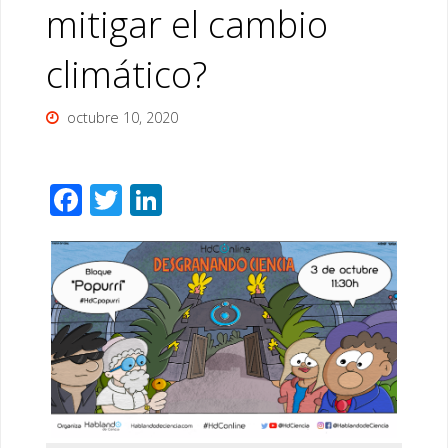
mitigar el cambio
climático?
octubre 10, 2020
F
T
Li
ac
wi
n
e
tt
k
b
er
e
o
dI
o
n
k