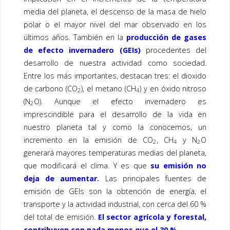
media del planeta, el descenso de la masa de hielo
polar o el mayor nivel del mar observado en los
últimos años. También en la
producción de gases
de efecto invernadero (GEIs)
procedentes del
desarrollo de nuestra actividad como sociedad.
Entre los más importantes, destacan tres: el dioxido
de carbono (CO
), el metano (CH
) y en óxido nitroso
2
4
(N
O). Aunque el efecto invernadero es
2
imprescindible para el desarrollo de la vida en
nuestro planeta tal y como la conocemos, un
incremento en la emisión de CO
, CH
y N
O
2
4
2
generará mayores temperaturas medias del planeta,
que modificará el clima. Y es que
su emisión no
deja de aumentar.
Las principales fuentes de
emisión de GEIs son la obtención de energía, el
transporte y la actividad industrial, con cerca del 60 %
del total de emisión.
El sector agrícola y forestal,
contribuyen con nada menos que el 30 %.