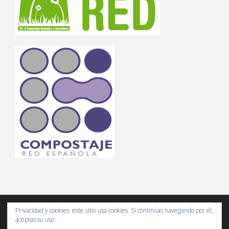
Privacidad y cookies: este sitio usa cookies. Si continúas navegando por él,
aceptas su uso.
Compostando Ciencia es un espacio web de divulgación científica