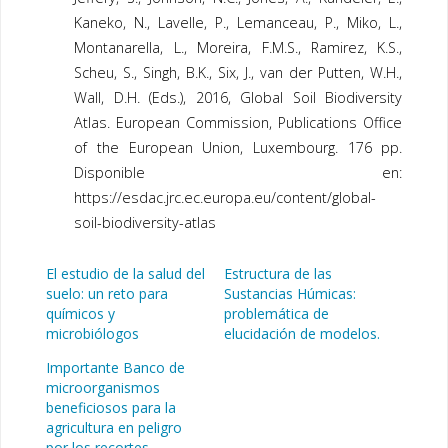
Kaneko, N., Lavelle, P., Lemanceau, P., Miko, L.,
Montanarella, L., Moreira, F.M.S., Ramirez, K.S.,
Scheu, S., Singh, B.K., Six, J., van der Putten, W.H.,
Wall, D.H. (Eds.), 2016, Global Soil Biodiversity
Atlas. European Commission, Publications Office
of the European Union, Luxembourg. 176 pp.
Disponible en:
https://esdac.jrc.ec.europa.eu/content/global-
soil-biodiversity-atlas
El estudio de la salud del
Estructura de las
suelo: un reto para
Sustancias Húmicas:
químicos y
problemática de
microbiólogos
elucidación de modelos.
Importante Banco de
microorganismos
beneficiosos para la
agricultura en peligro
por los recortes