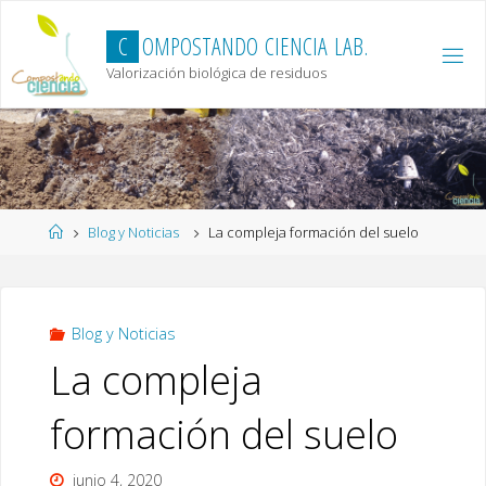
Skip
to
C
O
M
P
O
S
T
A
N
D
O
C
I
E
N
C
I
A
L
A
B
.
content
Valorización biológica de residuos
Home
Blog y Noticias
La compleja formación del suelo
Blog y Noticias
La compleja
formación del suelo
junio 4, 2020