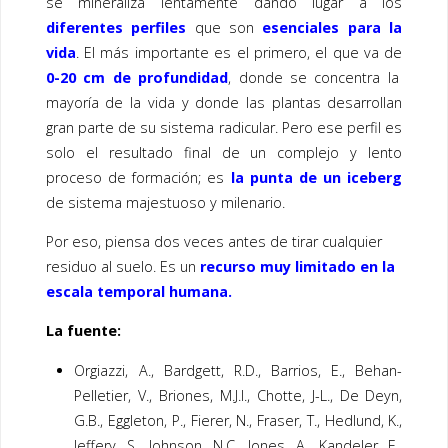
se mineraliza lentamente dando lugar a los
diferentes perfiles
que son
esenciales para la
vida
. El más importante es el primero, el que va de
0-20 cm de profundidad
, donde se concentra la
mayoría de la vida y donde las plantas desarrollan
gran parte de su sistema radicular. Pero ese perfil es
solo el resultado final de un complejo y lento
proceso de formación; es
la punta de un iceberg
de sistema majestuoso y milenario.
Por eso, piensa dos veces antes de tirar cualquier
residuo al suelo. Es un
recurso muy limitado en la
escala temporal humana.
La fuente:
Orgiazzi, A., Bardgett, R.D., Barrios, E., Behan-
Pelletier, V., Briones, M.J.I., Chotte, J-L., De Deyn,
G.B., Eggleton, P., Fierer, N., Fraser, T., Hedlund, K.,
Jeffery, S., Johnson, N.C., Jones, A., Kandeler, E.,