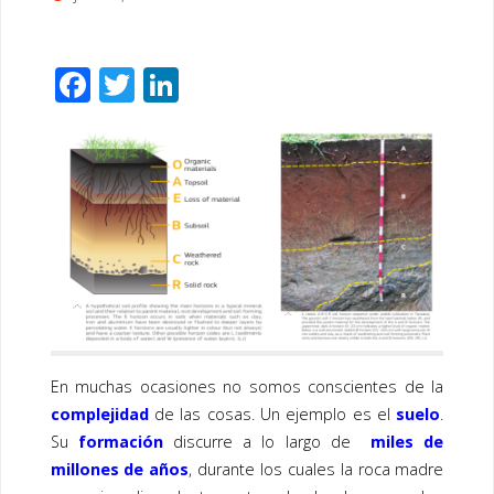
F
T
Li
ac
wi
n
e
tt
k
b
er
e
o
dI
o
n
k
En muchas ocasiones no somos conscientes de la
complejidad
de las cosas. Un ejemplo es el
suelo
.
Su
formación
discurre a lo largo de
miles de
millones de años
, durante los cuales la roca madre