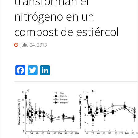
transforman el
nitrógeno en un
compost de estiércol
julio 24, 2013
F
T
Li
ac
wi
n
e
tt
k
b
er
e
o
dI
o
n
k