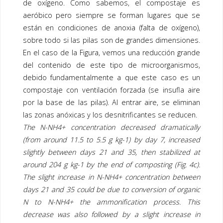
de oxígeno. Como sabemos, el
compostaje
es
aeróbico pero siempre se forman lugares que se
están en condiciones de anoxia (falta de oxígeno),
sobre todo si las pilas son de grandes dimensiones.
En el caso de la Figura, vemos una reducción grande
del contenido de este tipo de microorganismos,
debido fundamentalmente a que este caso es un
compostaje
con ventilación forzada (se insufla aire
por la base de las pilas). Al entrar aire, se eliminan
las zonas anóxicas y los desnitrificantes se reducen.
The N-NH4+ concentration decreased dramatically
(from around 11.5 to 5.5 g kg-1) by day 7, increased
slightly between days 21 and 35, then stabilized at
around 204 g kg-1 by the end of composting (Fig. 4c).
The slight increase in N-NH4+ concentration between
days 21 and 35 could be due to conversion of organic
N to N-NH4+ the ammonification process. This
decrease was also followed by a slight increase in