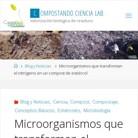
Skip
to
C
O
M
P
O
S
T
A
N
D
O
C
I
E
N
C
I
A
L
A
B
.
content
Valorización biológica de residuos
Home
Blog y Noticias
Microorganismos que transforman
el nitrógeno en un compost de estiércol
Blog y Noticias
,
Ciencia
,
Compost
,
Compostaje
,
Conceptos Básicos
,
Estiércoles
,
Microbiología
Microorganismos que