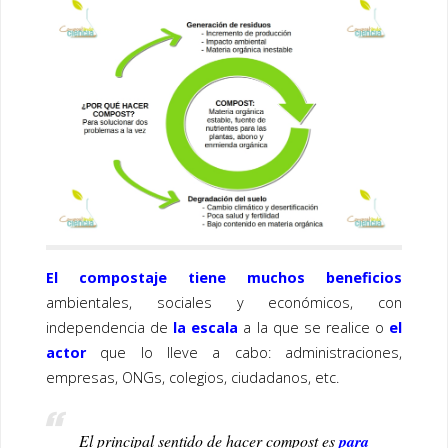
e
tt
k
b
er
e
o
dI
o
n
k
El compostaje tiene muchos beneficio
s
ambientales, sociales y económicos, con
independencia de
la escala
a la que se realice o
el
actor
que lo lleve a cabo: administraciones,
empresas, ONGs, colegios, ciudadanos, etc.
El principal sentido de hacer compost es
para