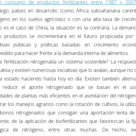
l consumo de productos fertilizantes entre 1987 y 200
rgo, países en desarrollo (como África subsahariana caren
ógeno en los suelos agrícolas) o con una alta tasa de crecim
 es el caso de China, la situación es la contraria. La deman
s productos se incrementará en el futuro propiciada por
iativas públicas y políticas basadas en crecimiento econ
edido para hacer frente a la demanda interna de alimentos.
la fertilización nitrogenada un sistema sostenible? La respues
mativa y existen numerosas iniciativas que lo avalan, aunque no
a estado haciendo hasta hoy en día. Existen también alterna
 reducir el aporte nitrogenado que se basan en el u
edades de plantas más eficientes en el asimilación del nitrógen
rar los manejos agrarios como la rotación de cultivos, la utiliz
bonos nitrogenados que consigan una aportación lenta de
ente, de la aplicación de biofertilizantes que favorezcan la fi
ógica de nitrógeno, entre otras muchas. De hecho, ex