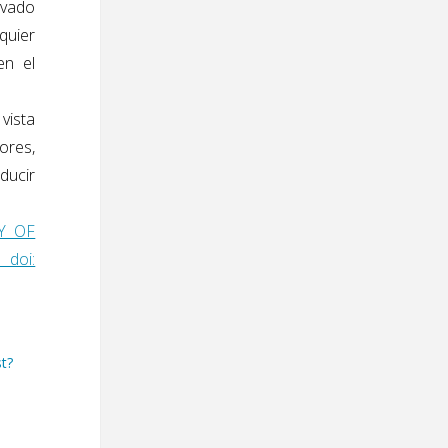
ivado
quier
en el
vista
ores,
ducir
GY OF
doi:
t?