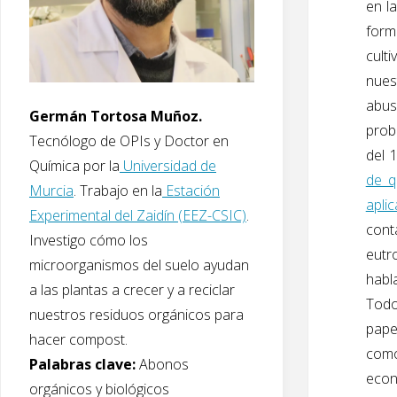
en l
form
culti
nues
abus
Germán Tortosa Muñoz.
prob
Tecnólogo de OPIs y Doctor en
del 
Química por la
Universidad de
de q
Murcia
. Trabajo en la
Estación
apli
Experimental del Zaidín (EEZ-CSIC)
.
cont
Investigo cómo los
eutr
microorganismos del suelo ayudan
habl
a las plantas a crecer y a reciclar
Todo
nuestros residuos orgánicos para
pape
hacer compost.
como
Palabras clave:
Abonos
econ
orgánicos y biológicos