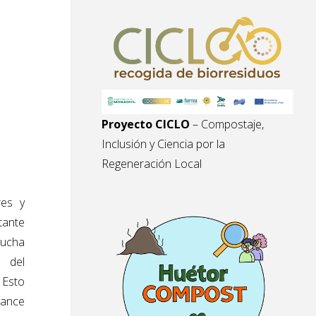
Proyecto CICLO
– Compostaje,
Inclusión y Ciencia por la
Regeneración Local
res y
itante
mucha
o del
 Esto
vance