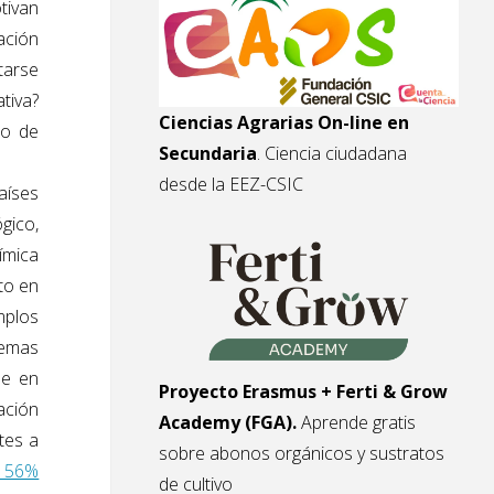
tivan
mación
tarse
tiva?
Ciencias Agrarias On-line en
do de
Secundaria
. Ciencia ciudadana
desde la EEZ-CSIC
aíses
gico,
ímica
to en
mplos
lemas
ue en
Proyecto Erasmus + Ferti & Grow
ación
Academy (FGA).
Aprende gratis
ntes a
sobre abonos orgánicos y sustratos
n 56%
de cultivo