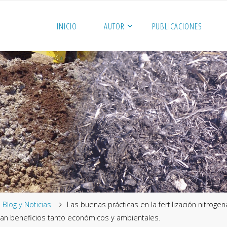
INICIO
AUTOR
PUBLICACIONES
me
Blog y Noticias
Las buenas prácticas en la fertilización nitroge
an beneficios tanto económicos y ambientales.