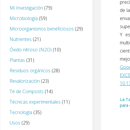
prec
Mi Investigación
(79)
de l
Microbiología
(59)
enva
supe
Microorganismos beneficiosos
(29)
Y es
Nutrientes
(21)
mult
Óxido nitroso (N2O)
(10)
cien
mejo
Plantas
(31)
Good
Residuos orgánicos
(28)
EXC
Revalorización
(23)
10.1
Té de Composts
(14)
La Ta
Técnicas experimentales
(11)
para 
Tecnología
(35)
Usos
(29)