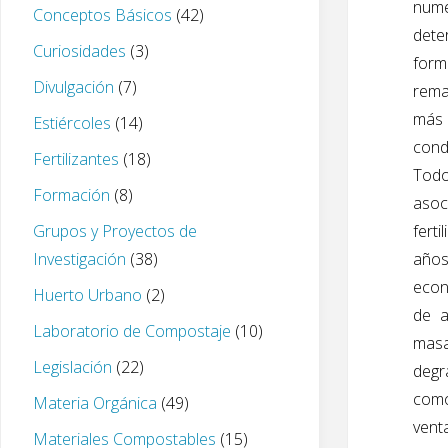
num
Conceptos Básicos
(42)
dete
Curiosidades
(3)
form
Divulgación
(7)
rema
más 
Estiércoles
(14)
cond
Fertilizantes
(18)
Todo
Formación
(8)
asoc
Grupos y Proyectos de
fert
Investigación
(38)
años
econ
Huerto Urbano
(2)
de a
Laboratorio de Compostaje
(10)
masa
Legislación
(22)
degr
como
Materia Orgánica
(49)
vent
Materiales Compostables
(15)