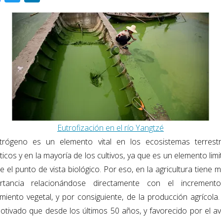
ac
wi
n
e
tt
k
b
er
e
o
dI
o
n
k
Eutrofización en el río Yangtzé
itrógeno es un elemento vital en los ecosistemas terrest
icos y en la mayoría de los cultivos, ya que es un elemento lim
e el punto de vista biológico. Por eso, en la agricultura tiene 
rtancia relacionándose directamente con el increment
imiento vegetal, y por consiguiente, de la producción agrícola.
otivado que desde los últimos 50 años, y favorecido por el a