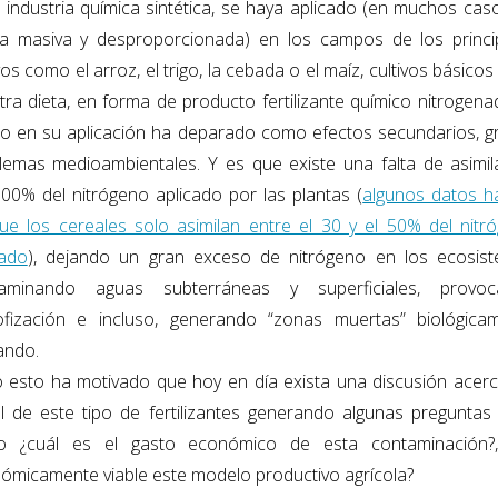
a industria química sintética, se haya aplicado (en muchos cas
a masiva y desproporcionada) en los campos de los princi
vos como el arroz, el trigo, la cebada o el maíz, cultivos básicos
tra dieta, en forma de producto fertilizante químico nitrogenad
o en su aplicación ha deparado como efectos secundarios, g
lemas medioambientales. Y es que existe una falta de asimil
100% del nitrógeno aplicado por las plantas (
algunos datos h
ue los cereales solo asimilan entre el 30 y el 50% del nitr
cado
), dejando un gran exceso de nitrógeno en los ecosis
aminando aguas subterráneas y superficiales, provo
ofización e incluso, generando “zonas muertas” biológica
ando.
 esto ha motivado que hoy en día exista una discusión acerc
l de este tipo de fertilizantes generando algunas preguntas 
 ¿cuál es el gasto económico de esta contaminación?
ómicamente viable este modelo productivo agrícola?