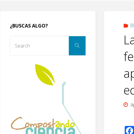
B
¿BUSCAS ALGO?
L
Search
Search
for:
fe
a
e
a