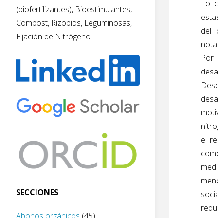
Lo c
(biofertilizantes), Bioestimulantes,
estas
Compost, Rizobios, Leguminosas,
del 
Fijación de Nitrógeno
nota
Por 
desa
Desd
desa
moti
nitr
el r
como
medi
meno
SECCIONES
socia
redu
Abonos orgánicos
(45)