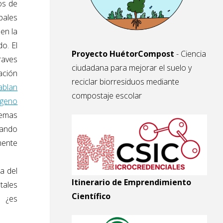
os de
pales
 en la
o. El
Proyecto HuétorCompost
- Ciencia
raves
ciudadana para mejorar el suelo y
ación
reciclar biorresiduos mediante
ablan
compostaje escolar
ógeno
temas
cando
mente
a del
Itinerario de Emprendimiento
tales
Científico
, ¿es