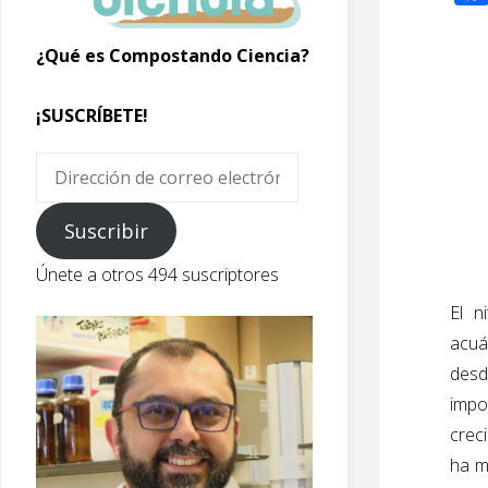
¿Qué es Compostando Ciencia?
¡SUSCRÍBETE!
Dirección
de
correo
Suscribir
electrónico
Únete a otros 494 suscriptores
El n
acuát
desd
impo
crec
ha m