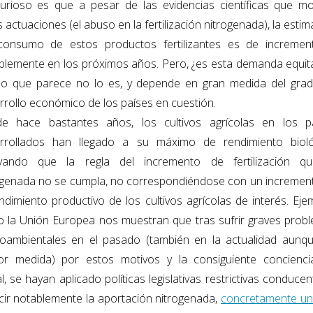
urioso es que a pesar de las evidencias científicas que mo
 actuaciones (el abuso en la fertilización nitrogenada), la esti
consumo de estos productos fertilizantes es de incremen
blemente en los próximos años. Pero, ¿es esta demanda equita
lo que parece no lo es, y depende en gran medida del gra
rrollo económico de los países en cuestión.
e hace bastantes años, los cultivos agrícolas en los p
rrollados han llegado a su máximo de rendimiento bioló
vando que la regla del incremento de fertilización qu
ogenada no se cumpla, no correspondiéndose con un incremen
endimiento productivo de los cultivos agrícolas de interés. Eje
 la Unión Europea nos muestran que tras sufrir graves prob
oambientales en el pasado (también en la actualidad aunq
r medida) por estos motivos y la consiguiente concienci
l, se hayan aplicado políticas legislativas restrictivas conduce
cir notablemente la aportación nitrogenada,
concretamente u