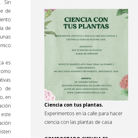
7
. Sin
te de
iento
da de
 unas
ómico
ta es
 como
tivas
so de
o, en
Ciencia con tus plantas.
ación
Experimentos en la calle para hacer
 este
ciencia con las plantas de casa
jación
isten