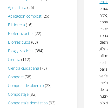
en e
Agricultura
(26)
emba
nitr
Aplicación compost
(26)
como
Biblioteca
(16)
esto
Biofertilizantes
(22)
inic
Biorresiduos
(63)
desm
¿Es 
Blog y Noticias
(384)
afir
Ciencia
(112)
se h
Ciencia ciudadana
(73)
para
vari
Compost
(58)
mejo
Compost de alperujo
(23)
de a
Compostaje
(92)
nutri
Compostaje doméstico
(93)
biol