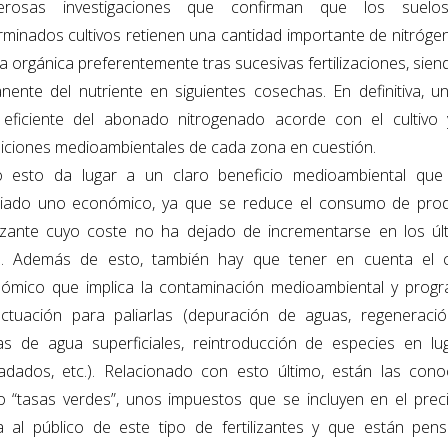
erosas investigaciones que confirman que los suelo
rminados cultivos retienen una cantidad importante de nitróge
a orgánica preferentemente tras sucesivas fertilizaciones, sien
nente del nutriente en siguientes cosechas. En definitiva, u
eficiente del abonado nitrogenado acorde con el cultivo 
iciones medioambientales de cada zona en cuestión.
 esto da lugar a un claro beneficio medioambiental que 
iado uno económico, ya que se reduce el consumo de pro
ilizante cuyo coste no ha dejado de incrementarse en los úl
. Además de esto, también hay que tener en cuenta el 
ómico que implica la contaminación medioambiental y prog
ctuación para paliarlas (depuración de aguas, regeneraci
s de agua superficiales, reintroducción de especies en lu
adados, etc.). Relacionado con esto último, están las cono
 “tasas verdes”, unos impuestos que se incluyen en el prec
a al público de este tipo de fertilizantes y que están pen