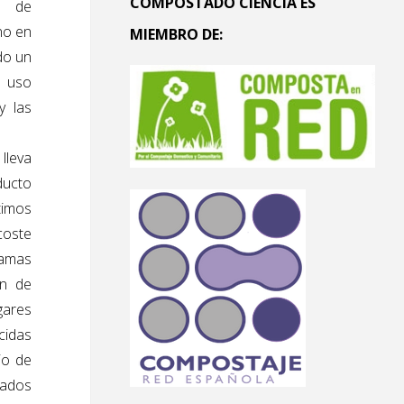
COMPOSTADO CIENCIA ES
s de
no en
MIEMBRO DE:
do un
n uso
y las
lleva
ducto
timos
coste
ramas
ón de
gares
cidas
io de
sados