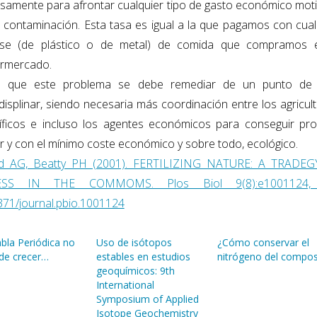
isamente para afrontar cualquier tipo de gasto económico mot
a contaminación. Esta tasa es igual a la que pagamos con cual
se (de plástico o de metal) de comida que compramos 
rmercado.
 que este problema se debe remediar de un punto de 
idisplinar, siendo necesaria más coordinación entre los agricult
tíficos e incluso los agentes económicos para conseguir pro
r y con el mínimo coste económico y sobre todo, ecológico.
 AG, Beatty PH (2001). FERTILIZING NATURE: A TRADE
ESS IN THE COMMOMS. Plos Biol 9(8):e1001124, 
371/journal.pbio.1001124
bla Periódica no
Uso de isótopos
¿Cómo conservar el
de crecer…
estables en estudios
nitrógeno del compos
geoquímicos: 9th
International
Symposium of Applied
Isotope Geochemistry