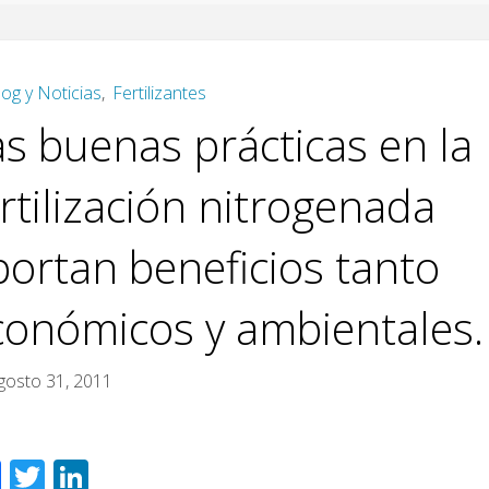
log y Noticias
,
Fertilizantes
as buenas prácticas en la
rtilización nitrogenada
portan beneficios tanto
conómicos y ambientales.
gosto 31, 2011
F
T
Li